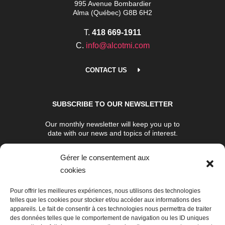
995 Avenue Bombardier
Alma (Québec) G8B 6H2
T.
418 669-1911
C.
info@alcotmi.com
CONTACT US
SUBSCRIBE TO OUR NEWSLETTER
Our monthly newsletter will keep you up to
date with our news and topics of interest.
Gérer le consentement aux
SUBSCRIBE NOW
cookies
Pour offrir les meilleures expériences, nous utilisons des technologies
telles que les cookies pour stocker et/ou accéder aux informations des
appareils. Le fait de consentir à ces technologies nous permettra de traiter
des données telles que le comportement de navigation ou les ID uniques