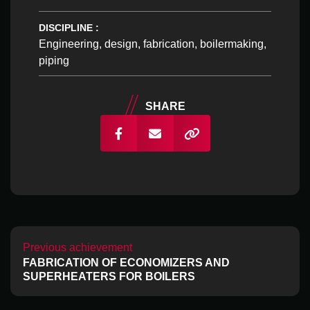
DISCIPLINE :
Engineering, design, fabrication, boilermaking,
piping
SHARE
Previous achievement
FABRICATION OF ECONOMIZERS AND
Restez à l'affût en vous
SUPERHEATERS FOR BOILERS
abonnant à notre infolettre!