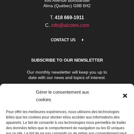
995 Avenue Bombardier
Alma (Québec) G8B 6H2
T.
418 669-1911
C.
info@alcotmi.com
CONTACT US
SUBSCRIBE TO OUR NEWSLETTER
Our monthly newsletter will keep you up to
date with our news and topics of interest.
Gérer le consentement aux
SUBSCRIBE NOW
cookies
Pour offrir les meilleures expériences, nous utilisons des technologies
telles que les cookies pour stocker et/ou accéder aux informations des
appareils. Le fait de consentir à ces technologies nous permettra de traiter
des données telles que le comportement de navigation ou les ID uniques
sur ce site. Le fait de ne pas consentir ou de retirer son consentement peut