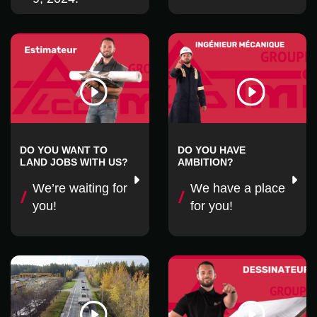
DO YOU WANT TO
DO YOU HAVE
LAND JOBS WITH US?
AMBITION?
We’re waiting for
We have a place
you!
for you!
Restez à l'affût en vous
abonnant à notre infolettre!